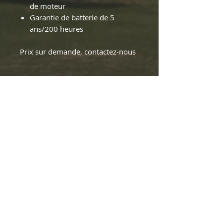
de moteur
Garantie de batterie de 5
ans/200 heures
Prix sur demande, contactez-nous
NOUS CONTACTER
INFO@EMILELAROCHELLE.COM
418 882-5654
FAX
418 882-5411
SAINT-ISIDORE
2050, Rang de la
Rivière