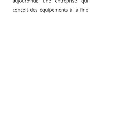
aujourd’hui; une entreprise qui
conçoit des équipements à la fine
pointe de la technologie, des outils
qui aident à travailler la terre
toujours plus rapidement et
efficacement.
Au fil de 175 années de service,
John Deere s’est hissé au rang des
entreprises les plus respectées à
l’échelle mondiale. Ici, chez Emile
Larochelle, souhaitons rendre
justice au patrimoine laissé par
Monsieur Deere, et nous nous
engageons à perpétuer ses valeurs
: droiture, audace, exactitude et