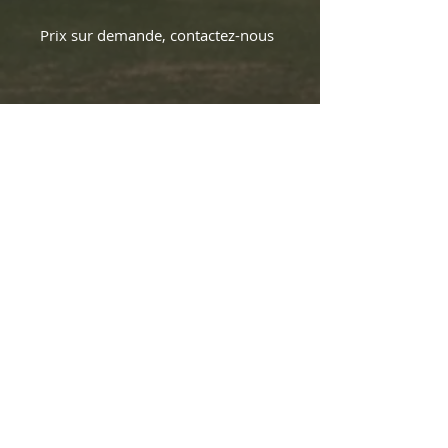
Prix sur demande, contactez-nous
CONTACT US
INFO@EMILELAROCHELLE.COM
418 882-5654
FAX
418 882-5411
SAINT-ISIDORE
2050, Rang de la
Rivière
QC, G0S 2S0
418 882-5654