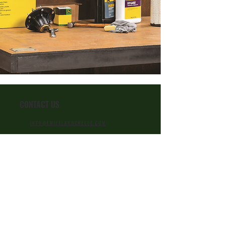
CONTACT US
INFO@EMILELAROCHELLE.COM
418 882-5654
FAX
418 882-5411
SAINT-ISIDORE
2050, Rang de la
Rivière
QC, G0S 2S0